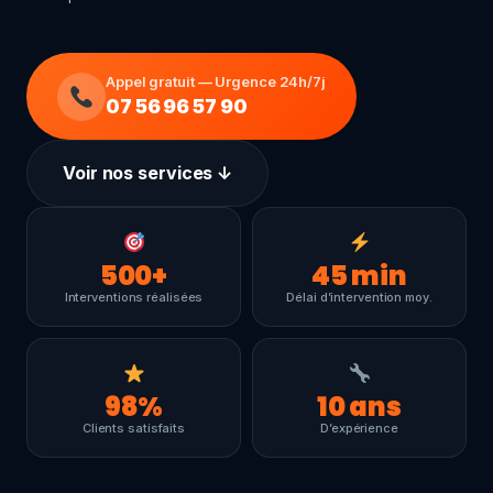
Appel gratuit — Urgence 24h/7j
07 56 96 57 90
Voir nos services ↓
500
+
45
min
Interventions réalisées
Délai d’intervention moy.
98
%
10
ans
Clients satisfaits
D’expérience