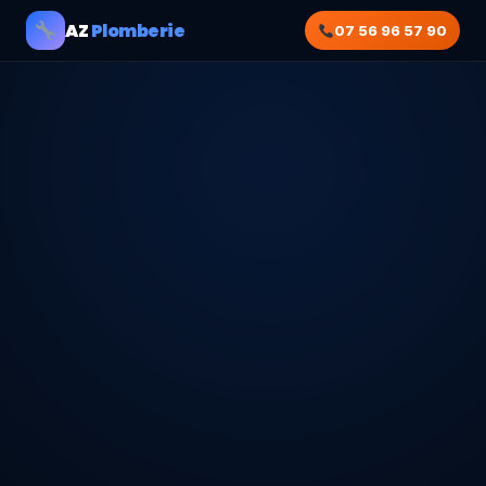
AZ
Plomberie
07 56 96 57 90