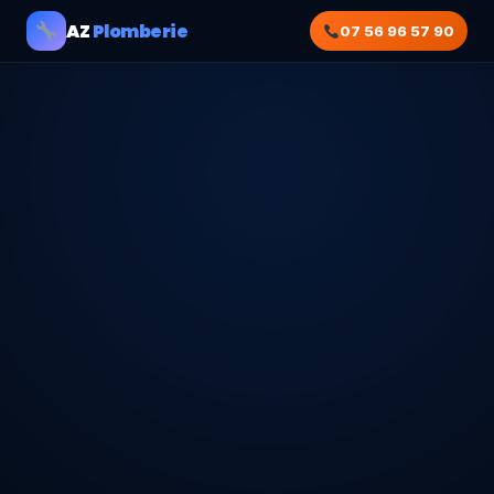
AZ
Plomberie
07 56 96 57 90