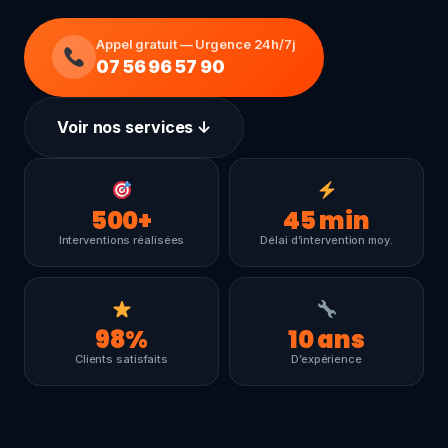
Appel gratuit — Urgence 24h/7j
07 56 96 57 90
Voir nos services ↓
500
+
45
min
Interventions réalisées
Délai d’intervention moy.
98
%
10
ans
Clients satisfaits
D’expérience