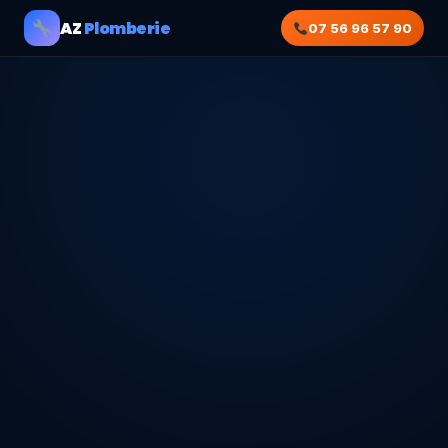
AZ
Plomberie
07 56 96 57 90