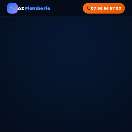
AZ
Plomberie
07 56 96 57 90