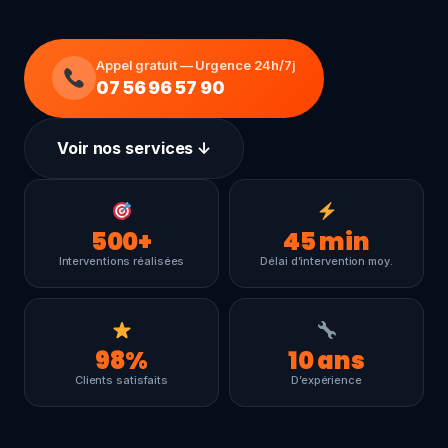
Appel gratuit — Urgence 24h/7j
07 56 96 57 90
Voir nos services ↓
500
+
45
min
Interventions réalisées
Délai d’intervention moy.
98
%
10
ans
Clients satisfaits
D’expérience